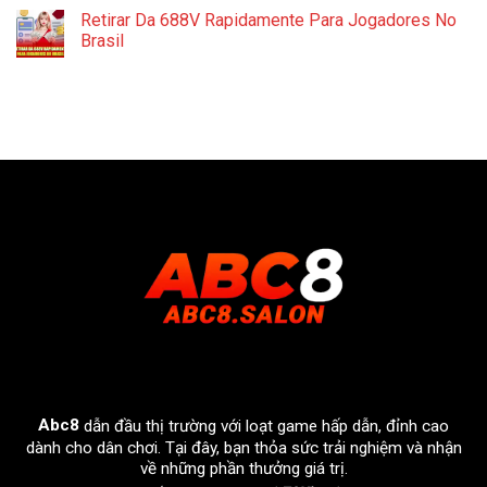
Retirar Da 688V Rapidamente Para Jogadores No
Brasil
Abc8
dẫn đầu thị trường với loạt game hấp dẫn, đỉnh cao
dành cho dân chơi. Tại đây, bạn thỏa sức trải nghiệm và nhận
về những phần thưởng giá trị.