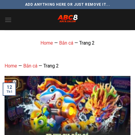
Chuyển
ADD ANYTHING HERE OR JUST REMOVE IT...
đến
nội
dung
Home
—
Bắn cá
—
Trang 2
Home
—
Bắn cá
—
Trang 2
12
Th1