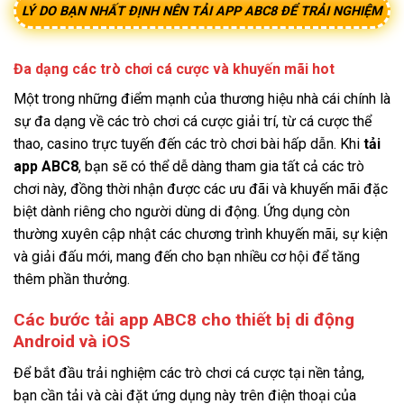
LÝ DO BẠN NHẤT ĐỊNH NÊN TẢI APP ABC8 ĐỂ TRẢI NGHIỆM
Đa dạng các trò chơi cá cược và khuyến mãi hot
Một trong những điểm mạnh của thương hiệu nhà cái chính là
sự đa dạng về các trò chơi cá cược giải trí, từ cá cược thể
thao, casino trực tuyến đến các trò chơi bài hấp dẫn. Khi
tải
app ABC8
, bạn sẽ có thể dễ dàng tham gia tất cả các trò
chơi này, đồng thời nhận được các ưu đãi và khuyến mãi đặc
biệt dành riêng cho người dùng di động. Ứng dụng còn
thường xuyên cập nhật các chương trình khuyến mãi, sự kiện
và giải đấu mới, mang đến cho bạn nhiều cơ hội để tăng
thêm phần thưởng.
Các bước tải app ABC8 cho thiết bị di động
Android và iOS
Để bắt đầu trải nghiệm các trò chơi cá cược tại nền tảng,
bạn cần tải và cài đặt ứng dụng này trên điện thoại của