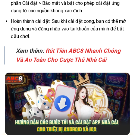
phần Cài đặt > Bảo mật và bật cho phép cài đặt ứng
dụng từ các nguồn không xác định.
Hoàn thành cài đặt: Sau khi cài đặt xong, bạn có thể mở
ứng dụng và đăng nhập vào tài khoản của mình để bắt
đầu chơi.
Xem thêm:
Rút Tiền ABC8 Nhanh Chóng
Và An Toàn Cho Cược Thủ Nhà Cái