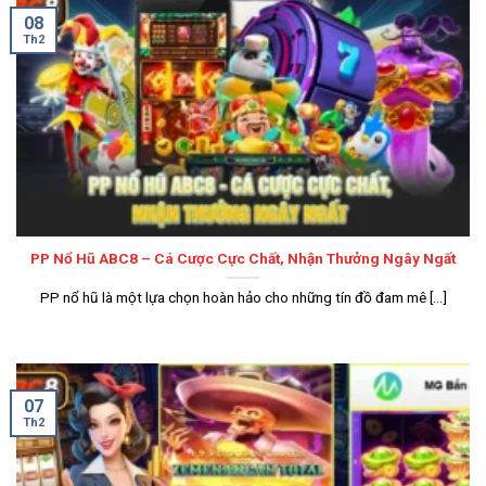
08
Th2
PP Nổ Hũ ABC8 – Cá Cược Cực Chất, Nhận Thưởng Ngây Ngất
PP nổ hũ là một lựa chọn hoàn hảo cho những tín đồ đam mê [...]
07
Th2