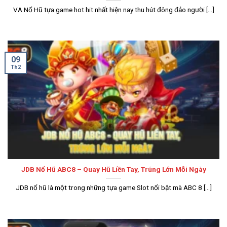
VA Nổ Hũ tựa game hot hit nhất hiện nay thu hút đông đảo người [...]
09
Th2
JDB Nổ Hũ ABC8 – Quay Hũ Liền Tay, Trúng Lớn Mỗi Ngày
JDB nổ hũ là một trong những tựa game Slot nổi bật mà ABC 8 [...]