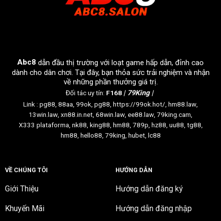
Abc8
dẫn đầu thị trường với loạt game hấp dẫn, đỉnh cao
dành cho dân chơi. Tại đây, bạn thỏa sức trải nghiệm và nhận
về những phần thưởng giá trị.
Đối tác uy tín:
F168
|
79King
|
Link :
pg88
,
88aa
,
99ok
,
pg88
,
https://99ok.hot/
,
hm88.law
,
13win.law
,
xn88.in.net
,
68win.law
,
ee88.law
,
79king.cam
,
X333 plataforma
,
nk88
,
king88
,
hm88
,
789p
,
hz88
,
uu88
,
tg88
,
hm88
,
hello88
,
79king
,
hubet
,
lc88
VỀ CHÚNG TÔI
HƯỚNG DẪN
Giới Thiệu
Hướng dẫn đăng ký
Khuyến Mãi
Hướng dẫn đăng nhập