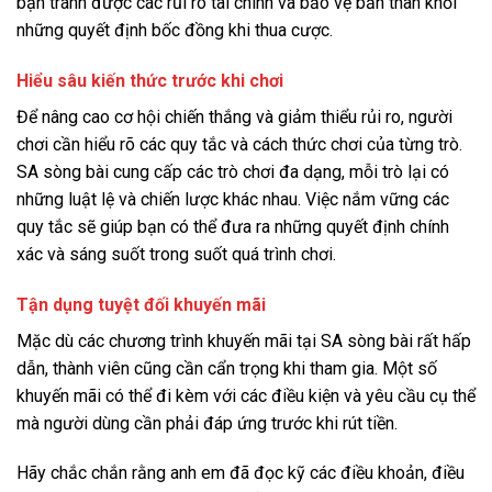
bạn tránh được các rủi ro tài chính và bảo vệ bản thân khỏi
những quyết định bốc đồng khi thua cược.
Hiểu sâu kiến thức trước khi chơi
Để nâng cao cơ hội chiến thắng và giảm thiểu rủi ro, người
chơi cần hiểu rõ các quy tắc và cách thức chơi của từng trò.
SA sòng bài cung cấp các trò chơi đa dạng, mỗi trò lại có
những luật lệ và chiến lược khác nhau. Việc nắm vững các
quy tắc sẽ giúp bạn có thể đưa ra những quyết định chính
xác và sáng suốt trong suốt quá trình chơi.
Tận dụng tuyệt đối khuyến mãi
Mặc dù các chương trình khuyến mãi tại SA sòng bài rất hấp
dẫn, thành viên cũng cần cẩn trọng khi tham gia. Một số
khuyến mãi có thể đi kèm với các điều kiện và yêu cầu cụ thể
mà người dùng cần phải đáp ứng trước khi rút tiền.
Hãy chắc chắn rằng anh em đã đọc kỹ các điều khoản, điều