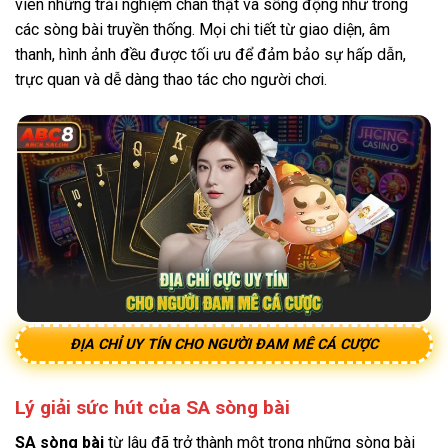
viên những trải nghiệm chân thật và sống động như trong
các sòng bài truyền thống. Mọi chi tiết từ giao diện, âm
thanh, hình ảnh đều được tối ưu để đảm bảo sự hấp dẫn,
trực quan và dễ dàng thao tác cho người chơi.
ĐỊA CHỈ UY TÍN CHO NGƯỜI ĐAM MÊ CÁ CƯỢC
Lý giải sức hút của SA sòng bài
SA sòng bài
từ lâu đã trở thành một trong những sòng bài