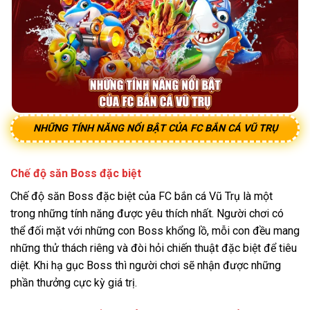
NHỮNG TÍNH NĂNG NỔI BẬT CỦA FC BẮN CÁ VŨ TRỤ
Chế độ săn Boss đặc biệt
Chế độ săn Boss đặc biệt của FC bắn cá Vũ Trụ là một
trong những tính năng được yêu thích nhất. Người chơi có
thể đối mặt với những con Boss khổng lồ, mỗi con đều mang
những thử thách riêng và đòi hỏi chiến thuật đặc biệt để tiêu
diệt. Khi hạ gục Boss thì người chơi sẽ nhận được những
phần thưởng cực kỳ giá trị.