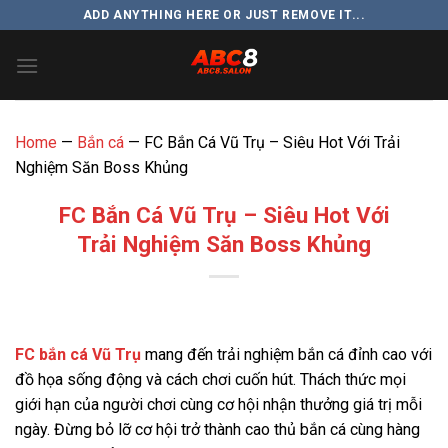
Chuyển
ADD ANYTHING HERE OR JUST REMOVE IT...
đến
nội
dung
Home
—
Bắn cá
—
FC Bắn Cá Vũ Trụ – Siêu Hot Với Trải
Nghiệm Săn Boss Khủng
FC Bắn Cá Vũ Trụ – Siêu Hot Với
Trải Nghiệm Săn Boss Khủng
FC bắn cá Vũ Trụ
mang đến trải nghiệm bắn cá đỉnh cao với
đồ họa sống động và cách chơi cuốn hút. Thách thức mọi
giới hạn của người chơi cùng cơ hội nhận thưởng giá trị mỗi
ngày. Đừng bỏ lỡ cơ hội trở thành cao thủ bắn cá cùng hàng