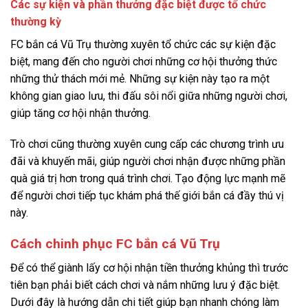
Các sự kiện và phần thưởng đặc biệt được tổ chức
thường kỳ
FC bắn cá Vũ Trụ thường xuyên tổ chức các sự kiện đặc
biệt, mang đến cho người chơi những cơ hội thưởng thức
những thử thách mới mẻ. Những sự kiện này tạo ra một
không gian giao lưu, thi đấu sôi nổi giữa những người chơi,
giúp tăng cơ hội nhận thưởng.
Trò chơi cũng thường xuyên cung cấp các chương trình ưu
đãi và khuyến mãi, giúp người chơi nhận được những phần
quà giá trị hơn trong quá trình chơi. Tạo động lực mạnh mẽ
để người chơi tiếp tục khám phá thế giới bắn cá đầy thú vị
này.
Cách chinh phục FC bắn cá Vũ Trụ
Để có thể giành lấy cơ hội nhận tiền thưởng khủng thì trước
tiên bạn phải biết cách chơi và nắm những lưu ý đặc biệt.
Dưới đây là hướng dẫn chi tiết giúp bạn nhanh chóng làm