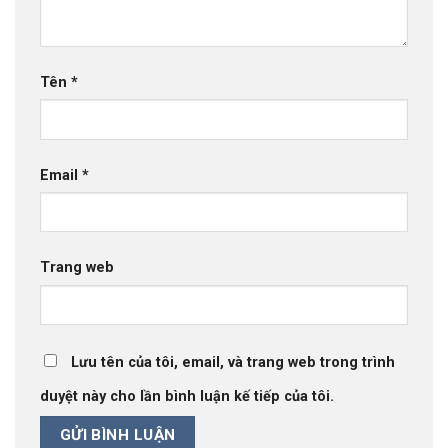
Tên
*
Email
*
Trang web
Lưu tên của tôi, email, và trang web trong trình
duyệt này cho lần bình luận kế tiếp của tôi.