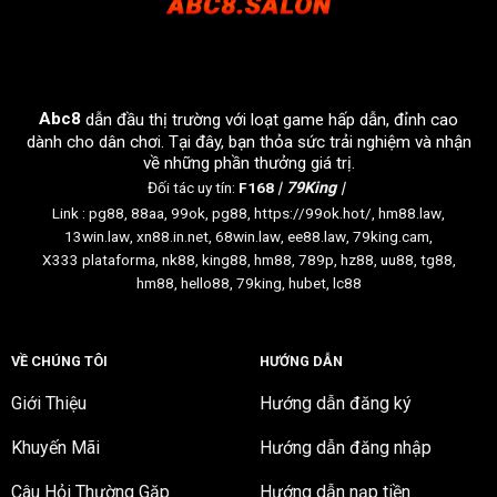
Abc8
dẫn đầu thị trường với loạt game hấp dẫn, đỉnh cao
dành cho dân chơi. Tại đây, bạn thỏa sức trải nghiệm và nhận
về những phần thưởng giá trị.
Đối tác uy tín:
F168
|
79King
|
Link :
pg88
,
88aa
,
99ok
,
pg88
,
https://99ok.hot/
,
hm88.law
,
13win.law
,
xn88.in.net
,
68win.law
,
ee88.law
,
79king.cam
,
X333 plataforma
,
nk88
,
king88
,
hm88
,
789p
,
hz88
,
uu88
,
tg88
,
hm88
,
hello88
,
79king
,
hubet
,
lc88
VỀ CHÚNG TÔI
HƯỚNG DẪN
Giới Thiệu
Hướng dẫn đăng ký
Khuyến Mãi
Hướng dẫn đăng nhập
Câu Hỏi Thường Gặp
Hướng dẫn nạp tiền