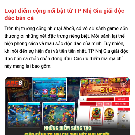
Loạt điểm cộng nổi bật từ TP Nhị Gia giải độc
đắc bắn cá
Trên thị trường cũng như tại Abc8, có vô số sảnh game săn
thưởng ới những nét đặc trưng riêng biệt. Mỗi sảnh lại thể
hiện phong cách và màu sắc độc đáo của mình. Tuy nhiên,
khi nói đến sự hiện đại và tiên tiến nhất, TP Nhị Gia giải độc
đắc bắn cá chắc chắn đứng đầu. Các ưu điểm mà địa chỉ
này mang lại bao gồm: