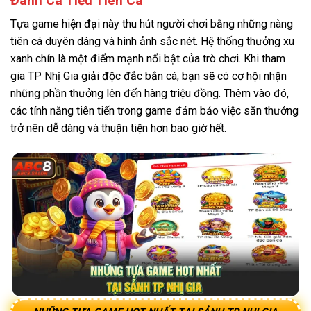
Đánh Cá Tiểu Tiên Cá
Tựa game hiện đại này thu hút người chơi bằng những nàng
tiên cá duyên dáng và hình ảnh sắc nét. Hệ thống thưởng xu
xanh chín là một điểm mạnh nổi bật của trò chơi. Khi tham
gia TP Nhị Gia giải độc đắc bắn cá, bạn sẽ có cơ hội nhận
những phần thưởng lên đến hàng triệu đồng. Thêm vào đó,
các tính năng tiên tiến trong game đảm bảo việc săn thưởng
trở nên dễ dàng và thuận tiện hơn bao giờ hết.